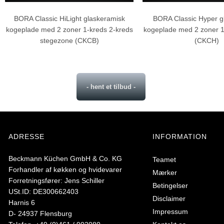
BORA Classic HiLight glaskeramisk
BORA Classic Hyper g
kogeplade med 2 zoner 1-kreds 2-kreds
kogeplade med 2 zoner 1
stegezone (CKCB)
(CKCH)
- hent et tilbud -
ADRESSE
INFORMATION
Beckmann Küchen GmbH & Co. KG
Teamet
Forhandler af køkken og hvidevarer
Mærker
Forretningsfører: Jens Schiller
Betingelser
USt.ID: DE300662403
Disclaimer
Harnis 6
Impressum
D- 24937 Flensburg