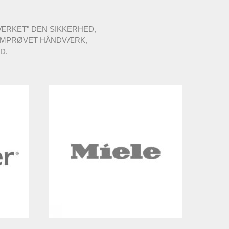
MÆRKET" DEN SIKKERHED,
NNEMPRØVET HÅNDVÆRK,
D.