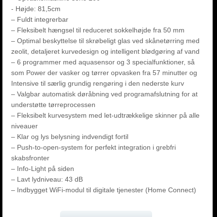
- Højde: 81,5cm
– Fuldt integrerbar
– Fleksibelt hængsel til reduceret sokkelhøjde fra 50 mm
– Optimal beskyttelse til skrøbeligt glas ved skånetørring med
zeolit, detaljeret kurvedesign og intelligent blødgøring af vand
– 6 programmer med aquasensor og 3 specialfunktioner, så
som Power der vasker og tørrer opvasken fra 57 minutter og
Intensive til særlig grundig rengøring i den nederste kurv
– Valgbar automatisk døråbning ved programafslutning for at
understøtte tørreprocessen
– Fleksibelt kurvesystem med let-udtrækkelige skinner på alle
niveauer
– Klar og lys belysning indvendigt fortil
– Push-to-open-system for perfekt integration i grebfri
skabsfronter
– Info-Light på siden
– Lavt lydniveau: 43 dB
– Indbygget WiFi-modul til digitale tjenester (Home Connect)