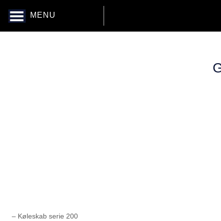
MENU
G
– Køleskab serie 200