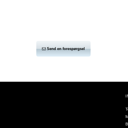
Send en forespørgsel
T
M
B