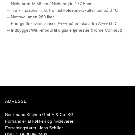
– Nichebredde 56 cm / Nichehøjde 177.5 cm
– Tre klimazoner inkl. tre friskkølezone-skuffer tæt på 0 °C
– Nettovolumen 289 liter
– Energieffektivitetsklasse A+++ på en skala fra A+++ til D.
– Indbygget WiFi-modul til digitale tjenester (Home Connect)
ADRESSE
Beckmann Küchen GmbH & Co. KG
Forhandler af køkken og hvidevarer
Forretningsfører: Jens Schiller
USt.ID: DE300662403