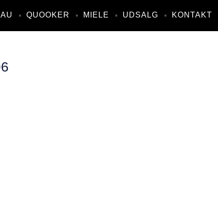
NAU
QUOOKER
MIELE
UDSALG
KONTAKT
06