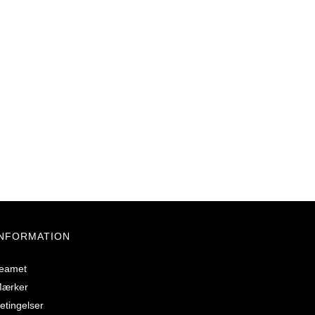
INFORMATION
eamet
ærker
etingelser