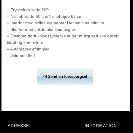
– Fryseskab serie 200
– Nichebredde 60 cm/Nichehøjde 82 cm
– Interiør med solide elementer i let satin aluminium
– Skuffer med solide aluminiumsgreb
– Dæmpet dørlukningssystem gør det muligt at lukke døren
blødt og kontrolleret
– Automatisk afrimning
– Volumen 85 l
Send en forespørgsel
ADRESSE
INFORMATION