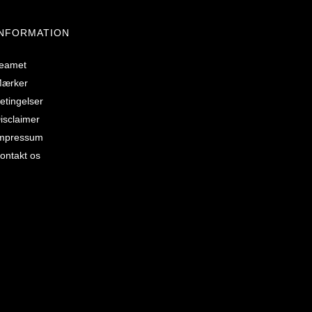
INFORMATION
eamet
ærker
etingelser
isclaimer
mpressum
ontakt os