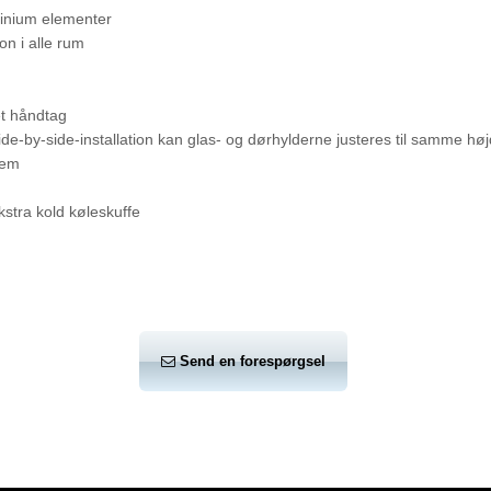
uminium elementer
n i alle rum
et håndtag
-by-side-installation kan glas- og dørhylderne justeres til samme høj
tem
kstra kold køleskuffe
Send en forespørgsel