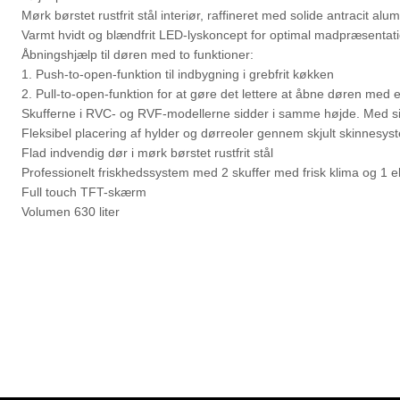
Mørk børstet rustfrit stål interiør, raffineret med solide antracit al
Varmt hvidt og blændfrit LED-lyskoncept for optimal madpræsentatio
Åbningshjælp til døren med to funktioner:
1. Push-to-open-funktion til indbygning i grebfrit køkken
2. Pull-to-open-funktion for at gøre det lettere at åbne døren med 
Skufferne i RVC- og RVF-modellerne sidder i samme højde. Med side
Fleksibel placering af hylder og dørreoler gennem skjult skinnesys
Flad indvendig dør i mørk børstet rustfrit stål
Professionelt friskhedssystem med 2 skuffer med frisk klima og 1 e
Full touch TFT-skærm
Volumen 630 liter