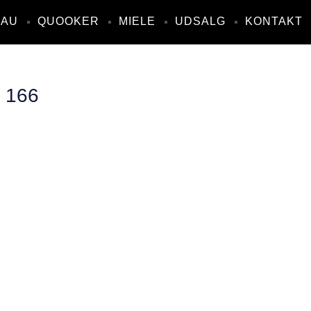
NAU
QUOOKER
MIELE
UDSALG
KONTAKT
 166