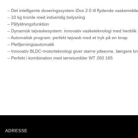
– Det intelligente doseringssystem iDos 2.0 til flydende vaskemiddel
– 10 kg tromle med indvendig belysning
– Påfyldningsfunktion
– Dynamisk tøjvaskesystem: innovativ vasketeknologi med henblik 
– Automatisk program: perfekt tøjvask med et tryk på en knap
– Pletfjerningsautomatik
– Innovativ BLDC-motorteknologi giver større ydeevne, længere bru
– Perfekt i kombination med tørretumbler WT 260 165
ADRESSE