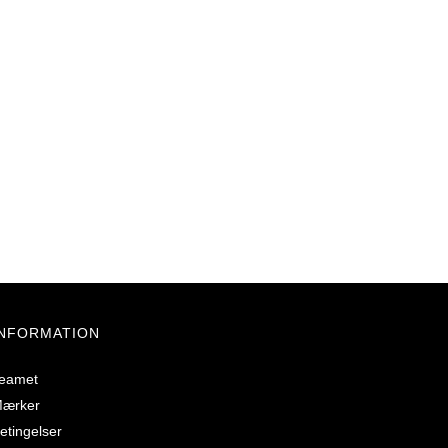
INFORMATION
eamet
ærker
etingelser