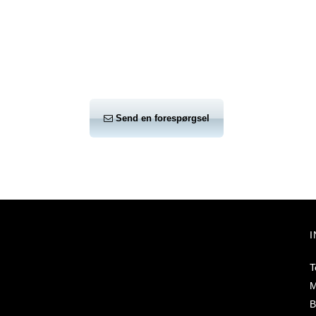
Send en forespørgsel
T
M
B