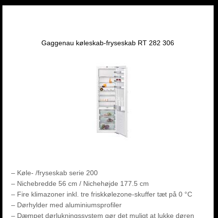
Gaggenau køleskab-fryseskab RT 282 306
– Køle- /fryseskab serie 200
– Nichebredde 56 cm / Nichehøjde 177.5 cm
– Fire klimazoner inkl. tre friskkølezone-skuffer tæt på 0 °C
– Dørhylder med aluminiumsprofiler
– Dæmpet dørlukningssystem gør det muligt at lukke døren