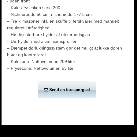
- uden front
– Køle-/fryseskab serie 200
– Nichebredde 56 cm, nichehøjde 177.5 cm
– Tre klimazoner inkl. en skuffe til ferskvarer med manuelt
reguleret luftfugtighed
– Højdejusterbare hylder af sikkerhedsglas
– Dørhylder med aluminiumsprofiler
– Dæmpet dørlukningssystem gør det muligt at lukke døren
blødt og kontrolleret
– Kølezone: Nettovolumen 209 liter
– Frysezone: Nettovolumen 63 lite
Send en forespørgsel