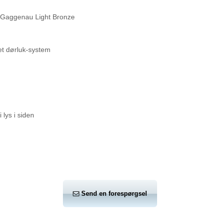
i Gaggenau Light Bronze
et dørluk-system
lys i siden
Send en forespørgsel