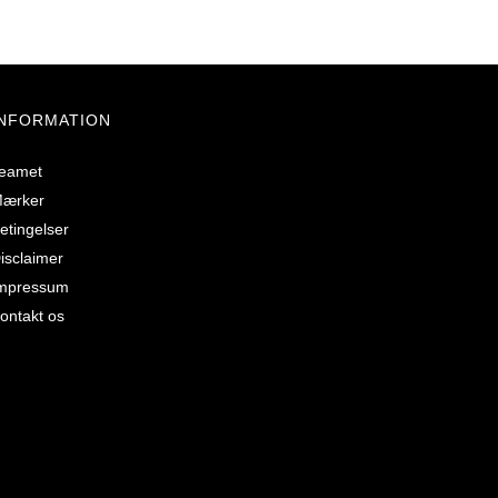
INFORMATION
eamet
ærker
etingelser
isclaimer
mpressum
ontakt os