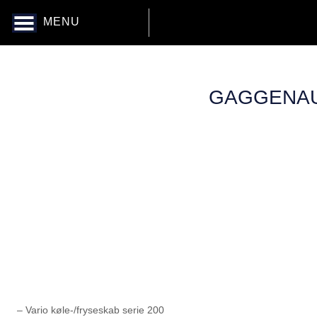
MENU
GAGGENAU
– Vario køle-/fryseskab serie 200