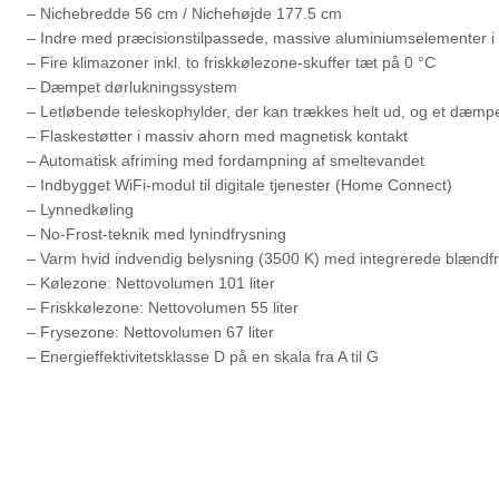
– Nichebredde 56 cm / Nichehøjde 177.5 cm
– Indre med præcisionstilpassede, massive aluminiumselementer 
– Fire klimazoner inkl. to friskkølezone-skuffer tæt på 0 °C
– Dæmpet dørlukningssystem
– Letløbende teleskophylder, der kan trækkes helt ud, og et dæmp
– Flaskestøtter i massiv ahorn med magnetisk kontakt
– Automatisk afriming med fordampning af smeltevandet
– Indbygget WiFi-modul til digitale tjenester (Home Connect)
– Lynnedkøling
– No-Frost-teknik med lynindfrysning
– Varm hvid indvendig belysning (3500 K) med integrerede blændfri 
– Kølezone: Nettovolumen 101 liter
– Friskkølezone: Nettovolumen 55 liter
– Frysezone: Nettovolumen 67 liter
– Energieffektivitetsklasse D på en skala fra A til G