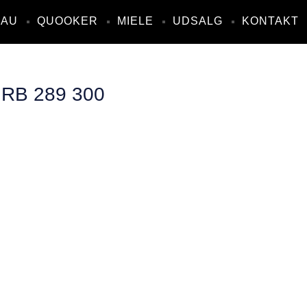
NAU
QUOOKER
MIELE
UDSALG
KONTAKT
B 289 300