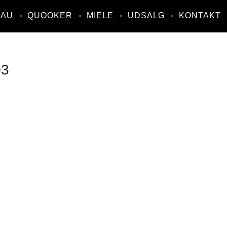
NAU
QUOOKER
MIELE
UDSALG
KONTAKT
03