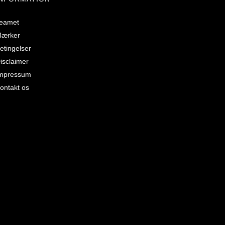
eamet
ærker
etingelser
isclaimer
mpressum
ontakt os