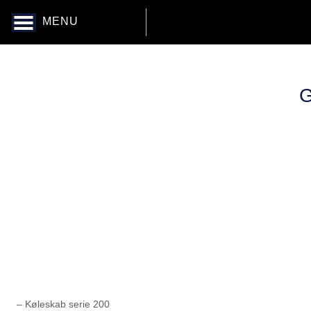
MENU
G
– Køleskab serie 200