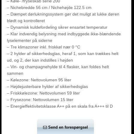
– Køle- /fryseskab serie 200
– Nichebredde 56 cm / Nichehøjde 122.5 cm
– Dæmpet dørlukningssystem gør det muligt at lukke døren
blødt og kontrolleret
– Dynamisk kuldefordeling sikrer ensartet temperatur
– Klar indvendig belysning med indbyggede ikke-blændende
lyselementer på siderne
– Tre klimazoner inkl. friskkøl nær 0 °C
– 2 hylder af sikkerhedsglas, heraf 1, som kan trækkes helt
ud, og 2, der kan indstilles i højden
– Vin- og champagnehylde til 4 flasker, kan foldes helt
sammen
– Kølezone: Nettovolumen 95 liter
– Højdejusterbare hylder af sikkerhedsglas
– Friskkølezone: Nettovolumen 59 liter
– Frysezone: Nettovolumen 15 liter
– Energieffektivitetsklasse A++ på en skala fra A+++ til D
Send en forespørgsel