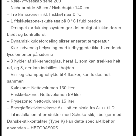
– Køle- /fryseskab serie 200
– Nichebredde 56 cm / Nichehøjde 140 cm
– Tre klimazoner inkl. friskkøl nær 0 °C
– 1 friskkølezone-skuffe tæt på 0 °C i fuld bredde
– Dæmpet dørlukningssystem gør det muligt at lukke døren
blødt og kontrolleret
– Dynamisk kuldefordeling sikrer ensartet temperatur
– Klar indvendig belysning med indbyggede ikke-blændende
lyselementer på siderne
– 3 hylder af sikkerhedsglas, heraf 1, som kan trækkes helt
ud, og 3, der kan indstilles i højden
– Vin- og champagnehylde til 4 flasker, kan foldes helt
sammen
– Kølezone: Nettovolumen 130 liter
– Friskkølezone: Nettovolumen 59 liter
– Frysezone: Nettovolumen 15 liter
– Energieffektivitetsklasse A++ på en skala fra A+++ til D
– Til installation af produkter med Schuko-stik, i boliger med
Danske-stikkontakter (Type K) kan dette special-tilbehør
anvendes – HEZG9AS00S