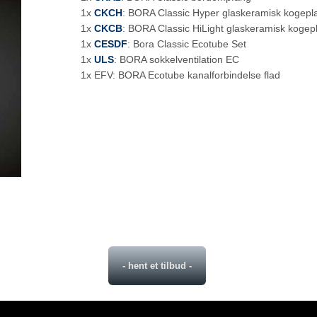
1x
CKCH
: BORA Classic Hyper glaskeramisk kogepl
1x
CKCB
: BORA Classic HiLight glaskeramisk koge
1x
CESDF
: Bora Classic Ecotube Set
1x
ULS
: BORA sokkelventilation EC
1x EFV: BORA Ecotube kanalforbindelse flad
- hent et tilbud -