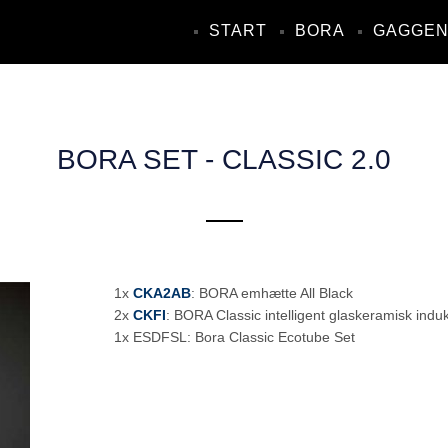
START
BORA
GAGGE
BORA SET - CLASSIC 2.0
1x
CKA2AB
: BORA emhætte All Black
2x
CKFI
: BORA Classic intelligent glaskeramisk ind
1x ESDFSL: Bora Classic Ecotube Set