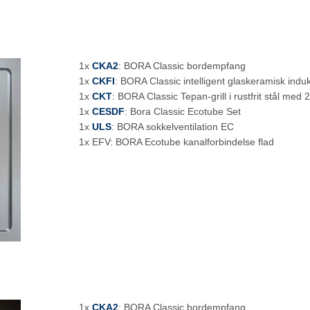
1x
CKA2
: BORA Classic bordempfang
1x
CKFI
: BORA Classic intelligent glaskeramisk ind
1x
CKT
: BORA Classic Tepan-grill i rustfrit stål med 
1x
CESDF
: Bora Classic Ecotube Set
1x
ULS
: BORA sokkelventilation EC
1x EFV: BORA Ecotube kanalforbindelse flad
1x
CKA2
: BORA Classic bordempfang