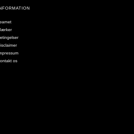
INFORMATION
eamet
ærker
etingelser
isclaimer
mpressum
ontakt os