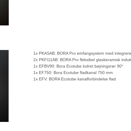
1x PKASAB: BORA Pro emfangsystem med integreret ve
2x PKFI11AB: BORA Pro fleksibel glaskeramisk induk
1x EFBV90: Bora Ecotube lodret bøjningsrør 90°
1x EF750: Bora Ecotube fladkanal 750 mm
1x EFV: BORA Ecotube kanalforbindelse flad