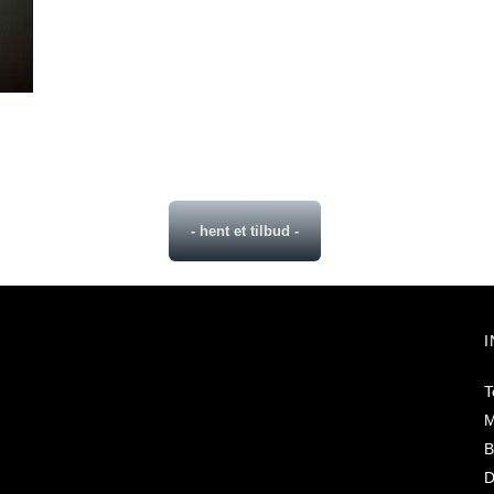
- hent et tilbud -
T
M
B
D