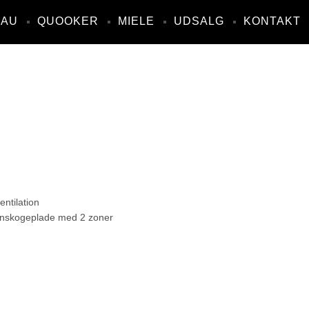
NAU
QUOOKER
MIELE
UDSALG
KONTAKT
ntilation
ionskogeplade med 2 zoner