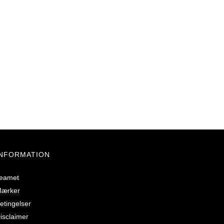
INFORMATION
eamet
ærker
etingelser
isclaimer