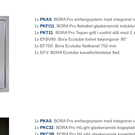
1x
PKAS
: BORA Pro emfangsystem med integreret ve
1x
PKFI11
: BORA Pro fleksibel glaskeramisk indukt
1x
PKT11
: BORA Pro Tepan-grill i rustfrit stål med 2
1x EFBV90: Bora Ecotube lodret bøjningsrør 90°
1x EF750: Bora Ecotube fladkanal 750 mm
1x EFV: BORA Ecotube kanalforbindelse flad
1x
PKAS
: BORA Pro emfangsystem med integreret ve
1x
PKC32
: BORA Pro HiLight glaskeramisk kogeplad
1x
PKC3B
: BORA Pro HiLight glaskeramisk kogepla