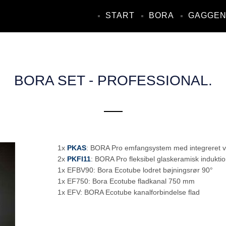
START
BORA
GAGGE
BORA SET - PROFESSIONAL.
1x
PKAS
: BORA Pro emfangsystem med integreret ve
2x
PKFI11
: BORA Pro fleksibel glaskeramisk indukt
1x EFBV90: Bora Ecotube lodret bøjningsrør 90°
1x EF750: Bora Ecotube fladkanal 750 mm
1x EFV: BORA Ecotube kanalforbindelse flad