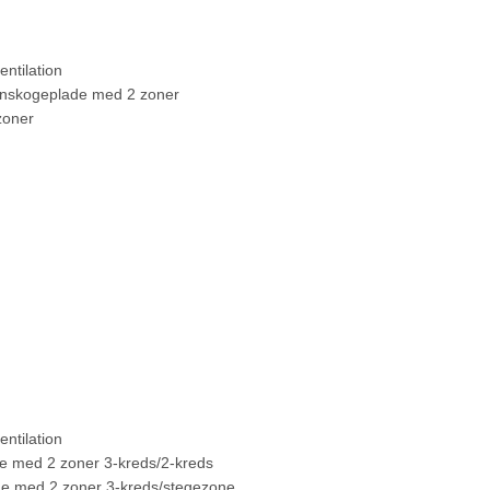
ntilation
ionskogeplade med 2 zoner
 zoner
ntilation
e med 2 zoner 3-kreds/2-kreds
de med 2 zoner 3-kreds/stegezone